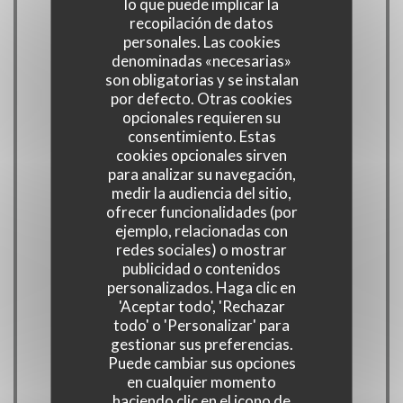
lo que puede implicar la
recopilación de datos
personales. Las cookies
denominadas «necesarias»
Cocina
son obligatorias y se instalan
por defecto. Otras cookies
Productos locales , productos de temporada,
opcionales requieren su
productos locales, Hecho en casa, productos
consentimiento. Estas
frescos, tradicional
cookies opcionales sirven
para analizar su navegación,
medir la audiencia del sitio,
Tipo de negocio
ofrecer funcionalidades (por
ejemplo, relacionadas con
RESTAURANT, CAVE ET BAR A VINS
redes sociales) o mostrar
publicidad o contenidos
Servicios
personalizados. Haga clic en
'Aceptar todo', 'Rechazar
Climatización, Privatización, Acceso a
todo' o 'Personalizar' para
Discapacitados, WiFi
gestionar sus preferencias.
Puede cambiar sus opciones
en cualquier momento
Métodos de pago
haciendo clic en el icono de