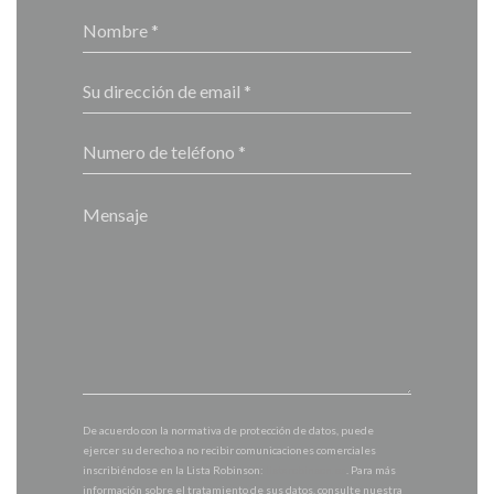
De acuerdo con la normativa de protección de datos, puede
ejercer su derecho a no recibir comunicaciones comerciales
inscribiéndose en la Lista Robinson:
listarobinson.es
. Para más
información sobre el tratamiento de sus datos, consulte nuestra