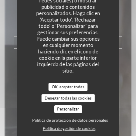
redes sociales) o mostrar
Vin
publicidad o contenidos
personalizados. Haga clic en
RESTAURANT, CAVE ET BAR A VINS
|
'Aceptar todo', 'Rechazar
BORDEAUX
todo' o 'Personalizar' para
gestionar sus preferencias.
Puede cambiar sus opciones
RESERVAR UNA MESA
en cualquier momento
haciendo clic en el icono de
cookie en la parte inferior
izquierda de las páginas del
sitio.
OK, aceptar todas
Denegar todas las cookies
Personalizar
Política de protección de datos personales
Política de gestión de cookies