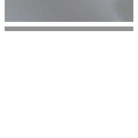
Aux Quatre Coins du Vin
Aux Quatre Coins du Vin – La experiencia única de
los grandes vinos en BurdeosSituado en el
corazón de Burdeos, en la Place Saint Pierre, Aux
Quatre Coins du Vin es mucho más que un simple
bar de vinos: es una invitación a explorar el
mundo del vino en un ambiente agradable. y
ambiente cálido. Ofrecemos una selección
excepcional de vinos de los cuatro rincones del