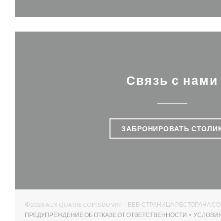
Связь с нами
ЗАБРОНИРОВАТЬ СТОЛИ
© 2026 AUX QUATRE COINS DU VIN — ВЕБ-СТРАНИЦА РЕСТОРАНА С
ПРЕДУПРЕЖДЕНИЕ ОБ ОТКАЗЕ ОТ ОТВЕТСТВЕННОСТИ
УСЛОВИ
((ОТКРЫВАЕТСЯ В НОВОМ ОКНЕ))