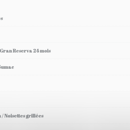
és
 Gran Reserva 24 mois
 Sumac
/ Noisettes grillées