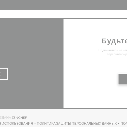
Будьт
Подпишитесь на наш
персонализир
К
((ОТКРЫВАЕТСЯ В НОВОМ ОКНЕ))
ОЗДАНА
ZENCHEF
Я ИСПОЛЬЗОВАНИЯ
ПОЛИТИКА ЗАЩИТЫ ПЕРСОНАЛЬНЫХ ДАННЫХ
ПО
((ОТКРЫВАЕТСЯ В НОВОМ ОКНЕ))
((ОТКРЫВАЕТСЯ В НОВОМ ОК