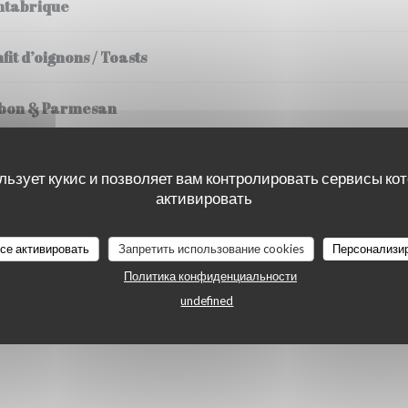
ntabrique
fit d’oignons / Toasts
ambon & Parmesan
 Truffe / Comté
льзует кукис и позволяет вам контролировать сервисы ко
активировать
ard / Tomme d’Aquitaine & Confit d’oignons
все активировать
Запретить использование cookies
Персонализи
éréales / Pesto Vert maison/ Parmesan & Mozzarella
Политика конфиденциальности
undefined