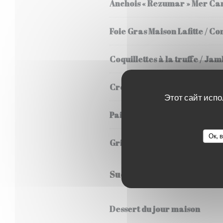
Anchois « Rezumar » Mer Ca
Foie Gras Maison Lafitte / Con
Coquillettes à la truffe / J
Croque-Monsieur / Jambon /
Этот сайт испо
Pain Pita / Effiloché de Can
Ок, 
Grilled Cheese / Pain aux C
Sucré
Dessert du jour maison