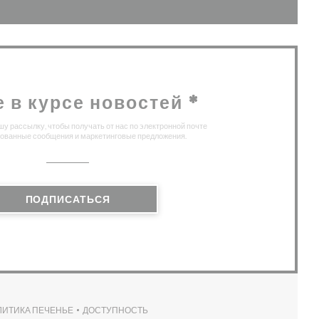
е в курсе новостей
*
у рассылку, чтобы получать от нас по электронной почте
ованные сообщения и маркетинговые предложения.
ПОДПИСАТЬСЯ
ЛИТИКА ПЕЧЕНЬЕ
ДОСТУПНОСТЬ
НЕ))
((ОТКРЫВАЕТСЯ В НОВОМ ОКНЕ))
((ОТКРЫВАЕТСЯ В НОВОМ ОКНЕ))