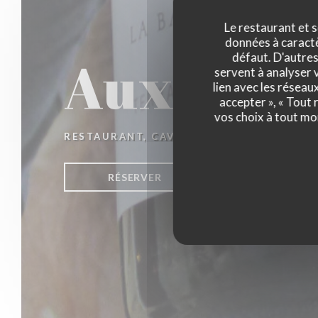
Le restaurant et s
données à caractèr
Aux Quat
défaut. D'autres
servent à analyser v
lien avec les réseau
accepter », « Tout
vos choix à tout mo
RESTAURANT, CAVE ET BAR À VINS
|
BOR
RÉSERVER