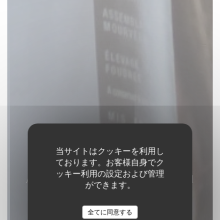
当サイトはクッキーを利用し
ております。お客様自身でク
Aux Quatre Coins du
ッキー利用の設定および管理
ができます。
Vin
全てに同意する
RESTAURANT, CAVE ET BAR A VINS
|