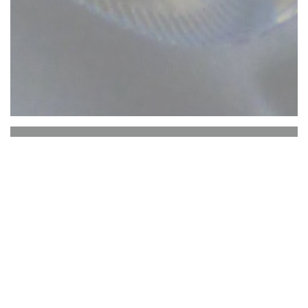
Aux Quatre Coins du Vin
Aux Quatre Coins du Vin – Η μοναδική εμπειρία
των υπέροχων κρασιών στο Μπορντό Το Aux
Quatre Coins du Vin βρίσκεται στην καρδιά του
Μπορντό στην Place Saint Pierre, είναι κάτι πολύ
περισσότερο από ένα απλό μπαρ κρασιού: είναι